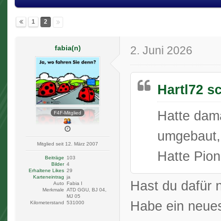
1
2
fabia(n)
2. Juni 2026
Hartl72 s
Hatte dam
F4F-Mitglied
umgebaut,
Mitglied seit 12. März 2007
Hatte Pion
Beiträge
103
Bilder
4
Erhaltene Likes
29
Karteneintrag
ja
Hast du dafür 
Auto
Fabia I
Merkmale
ATD GGU, BJ 04,
MJ 05
Habe ein neue
Kilometerstand
531000