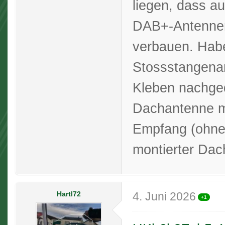
liegen, dass a
DAB+-Antennen
verbauen. Hab
Stossstangena
Kleben nachged
Dachantenne mö
Empfang (ohne D
montierter Dac
Hartl72
4. Juni 2026
+1