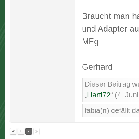
Braucht man ha
und Adapter au
MFg
Gerhard
Dieser Beitrag wu
„
Hartl72
“ (
4. Jun
fabia(n) gefällt d
1
2