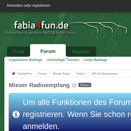
Anmelden oder registrieren
Forum
Portal
Mitglieder
Ungelesene Beiträge
Unerledigte Themen
Letzte Beiträge
Fabia4Fun
Forum
Škoda Fabia
Fabia I
HiFi & Infotainment
Mieser Radioempfang
Fabia I
Um alle Funktionen des Forums
registrieren. Wenn Sie schon re
anmelden.