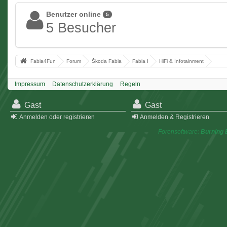
Benutzer online
5
5 Besucher
Fabia4Fun
Forum
Škoda Fabia
Fabia I
HiFi & Infotainment
Impressum
Datenschutzerklärung
Regeln
Gast
Gast
Anmelden oder registrieren
Anmelden & Registrieren
Forensoftware:
Burning