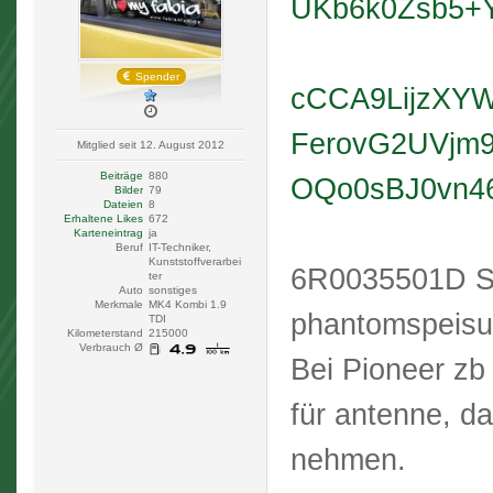
UKb6k0Zsb5+
Spender
cCCA9LijzXY
FerovG2UVj
Mitglied seit 12. August 2012
Beiträge
880
OQo0sBJ0vn46
Bilder
79
Dateien
8
Erhaltene Likes
672
Karteneintrag
ja
Beruf
IT-Techniker,
Kunststoffverarbei
6R0035501D Sch
ter
Auto
sonstiges
Merkmale
MK4 Kombi 1.9
phantomspeis
TDI
Kilometerstand
215000
Verbrauch Ø
Bei Pioneer zb
für antenne, d
nehmen.