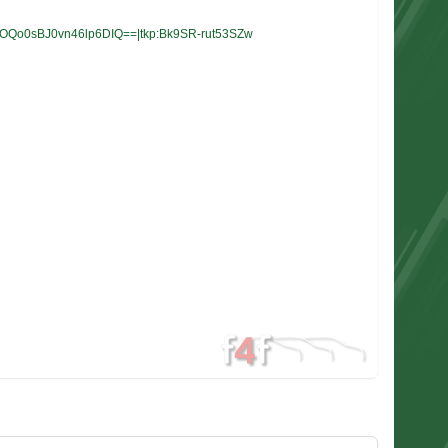
0sBJ0vn46lp6DIQ==|tkp:Bk9SR-rut53SZw