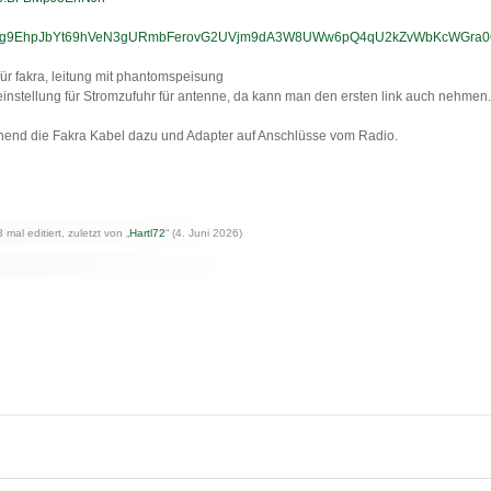
Vg9EhpJbYt69hVeN3gURmbFerovG2UVjm9dA3W8UWw6pQ4qU2kZvWbKcWGra0OQo
r fakra, leitung mit phantomspeisung
einstellung für Stromzufuhr für antenne, da kann man den ersten link auch nehmen.
hend die Fakra Kabel dazu und Adapter auf Anschlüsse vom Radio.
mal editiert, zuletzt von „
Hartl72
“ (
4. Juni 2026
)