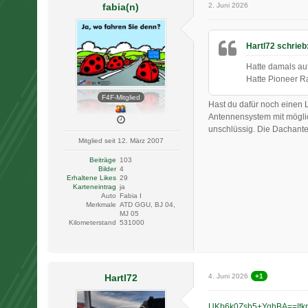
fabia(n)
2. Juni 2026
Hartl72 schrieb
Hatte damals au
Hatte Pioneer R
F4F-Mitglied
Hast du dafür noch einen 
Antennensystem mit mögli
unschlüssig. Die Dachante
Mitglied seit 12. März 2007
Beiträge
103
Bilder
4
Erhaltene Likes
29
Karteneintrag
ja
Auto
Fabia I
Merkmale
ATD GGU, BJ 04,
MJ 05
Kilometerstand
531000
Hartl72
4. Juni 2026
+1
UKb6k0Zsb5+YqhBA==|tk