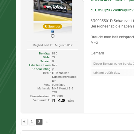
cCCA9LijzXYWelKwqurc
6R0035501D Schwarz ist fü
Bei Pioneer zb die haben 
Spender
Braucht man halt entsprec
MFg
Mitglied seit 12. August 2012
Gerhard
Beiträge
880
Bilder
79
Dateien
8
Dieser Beitrag wurde bereits 3 
Erhaltene Likes
672
Karteneintrag
ja
fabia(n) gefällt das.
Beruf
IT-Techniker,
Kunststoffverarbei
ter
Auto
sonstiges
Merkmale
MK4 Kombi 1.9
TDI
Kilometerstand
215000
Verbrauch Ø
1
2