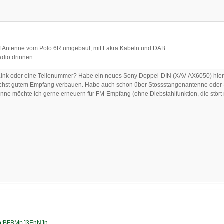
:
f Antenne vom Polo 6R umgebaut, mit Fakra Kabeln und DAB+.
adio drinnen.
Link oder eine Teilenummer? Habe ein neues Sony Doppel-DIN (XAV-AX6050) hier l
chst gutem Empfang verbauen. Habe auch schon über Stossstangenantenne oder
nne möchte ich gerne erneuern für FM-Empfang (ohne Diebstahlfunktion, die stört 
p:BFBMpJ3EnNJn