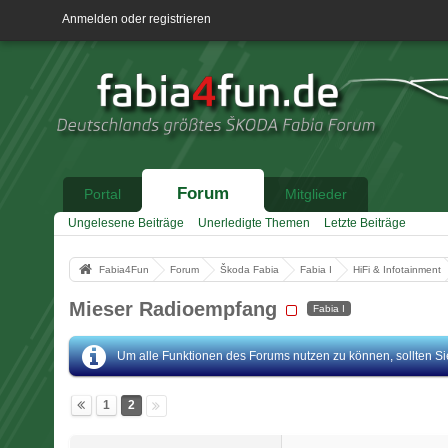
Anmelden oder registrieren
Forum
Portal
Mitglieder
Ungelesene Beiträge
Unerledigte Themen
Letzte Beiträge
Fabia4Fun
Forum
Škoda Fabia
Fabia I
HiFi & Infotainment
Mieser Radioempfang
Fabia I
Um alle Funktionen des Forums nutzen zu können, sollten Sie 
1
2