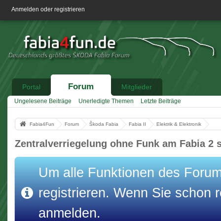
Anmelden oder registrieren
Forum
Portal
Mitglieder
Ungelesene Beiträge
Unerledigte Themen
Letzte Beiträge
Fabia4Fun
Forum
Škoda Fabia
Fabia II
Elektrik & Elektronik
Zentralverriegelung ohne Funk am Fabia 2 s
Um alle Funktionen des Forums
registrieren. Wenn Sie schon re
anmelden.