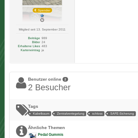
Spender
Mitglied seit 13. September 2011
Beiträge
989
Bilder
24
Erhaltene Likes
483
Karteneintrag
ja
Benutzer online
2
2 Besucher
Tags
Kabelbaum
Zentralverriegelung
schloss
SAFE-Sicherung
Ähnliche Themen
Pedal Gummis