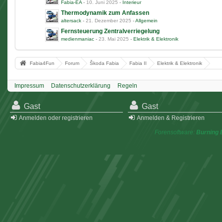
Fabia-EA
-
10. Juni 2025
-
Interieur
Thermodynamik zum Anfassen
altersack
-
21. Dezember 2025
-
Allgemein
Fernsteuerung Zentralverriegelung
medienmaniac
-
23. Mai 2025
-
Elektrik & Elektronik
Fabia4Fun
Forum
Škoda Fabia
Fabia II
Elektrik & Elektronik
Impressum
Datenschutzerklärung
Regeln
Gast
Gast
Anmelden oder registrieren
Anmelden & Registrieren
Forensoftware:
Burning