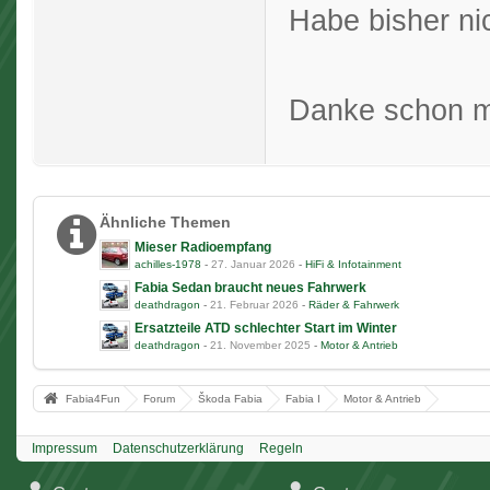
Habe bisher ni
Danke schon m
Ähnliche Themen
Mieser Radioempfang
achilles-1978
-
27. Januar 2026
-
HiFi & Infotainment
Fabia Sedan braucht neues Fahrwerk
deathdragon
-
21. Februar 2026
-
Räder & Fahrwerk
Ersatzteile ATD schlechter Start im Winter
deathdragon
-
21. November 2025
-
Motor & Antrieb
Fabia4Fun
Forum
Škoda Fabia
Fabia I
Motor & Antrieb
Impressum
Datenschutzerklärung
Regeln