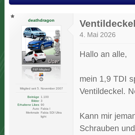
deathdragon
Ventildecke
4. Mai 2026
Hallo an alle,
F4F-Mitglied
mein 1,9 TDI s
Ventildeckel. N
Mitglied seit 5. November 2007
Beiträge
1.100
Bilder
3
Erhaltene Likes
90
Auto
Fabia I
Merkmale
Fabia SDI Ultra
Kann mir jeman
light
Schrauben und