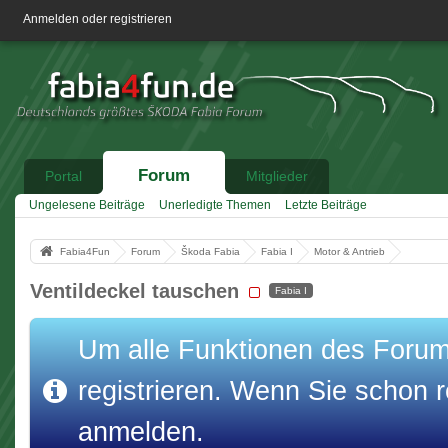
Anmelden oder registrieren
Forum
Portal
Mitglieder
Ungelesene Beiträge
Unerledigte Themen
Letzte Beiträge
Fabia4Fun
Forum
Škoda Fabia
Fabia I
Motor & Antrieb
Ventildeckel tauschen
Fabia I
Um alle Funktionen des Forums
registrieren. Wenn Sie schon re
anmelden.