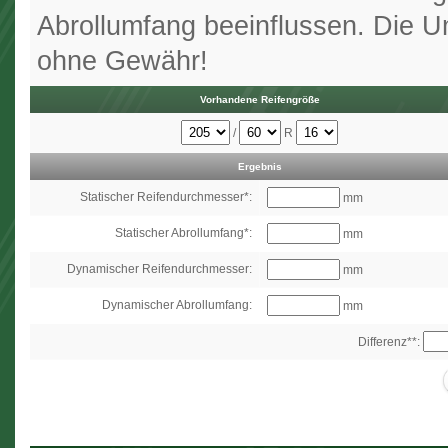
Abrollumfang beeinflussen. Die U
ohne Gewähr!
Vorhandene Reifengröße
/
R
Ergebnis
Statischer Reifendurchmesser*:
mm
Statischer Abrollumfang*:
mm
Dynamischer Reifendurchmesser:
mm
Dynamischer Abrollumfang:
mm
Differenz**: