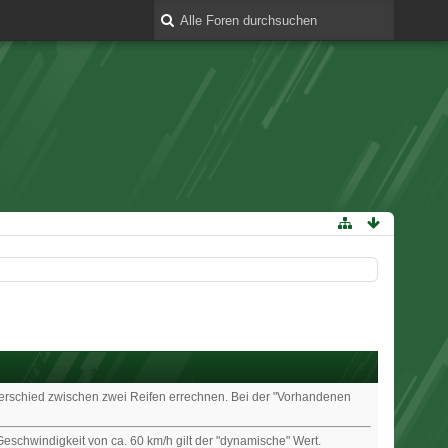
nterschied zwischen zwei Reifen errechnen. Bei der "Vorhandenen
Geschwindigkeit von ca. 60 km/h gilt der "dynamische" Wert.