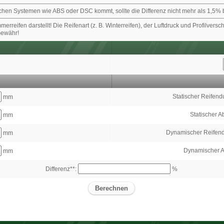
nischen Systemen wie ABS oder DSC kommt, sollte die Differenz nicht mehr als 1,5
eifen darstellt! Die Reifenart (z. B. Winterreifen), der Luftdruck und Profilversch
Gewähr!
Statischer Reifend
mm
Statischer A
mm
Dynamischer Reifen
mm
Dynamischer A
mm
Differenz**:
%