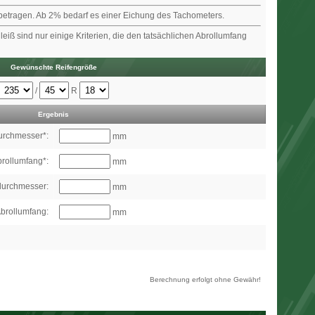
% betragen. Ab 2% bedarf es einer Eichung des Tachometers.
leiß sind nur einige Kriterien, die den tatsächlichen Abrollumfang
Gewünschte Reifengröße
/
R
Ergebnis
urchmesser*:
mm
brollumfang*:
mm
durchmesser:
mm
brollumfang:
mm
Berechnung erfolgt ohne Gewähr!