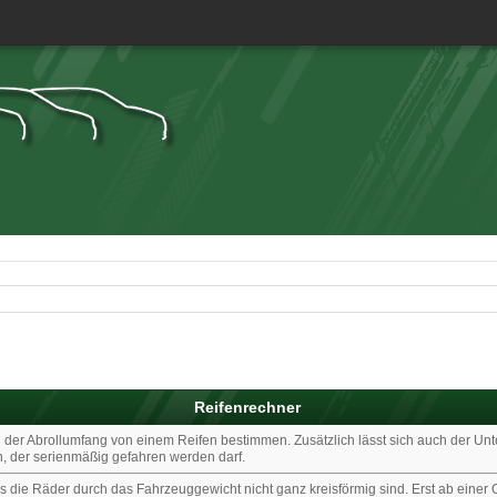
Reifenrechner
nd der Abrollumfang von einem Reifen bestimmen. Zusätzlich lässt sich auch der U
n, der serienmäßig gefahren werden darf.
s die Räder durch das Fahrzeuggewicht nicht ganz kreisförmig sind. Erst ab einer 