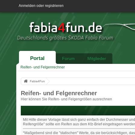
Anmelden oder registrieren
Portal
Forum
Mitglieder
Reifen- und Felgenrechner
Fabia4Fun
Reifen- und Felgenrechner
Hier können Sie Reifen- und Felgengrößen ausrechnen
Mit Hilfe dieser Vorlage lässt sich ganz einfach der Durchmesser u
Reifengröße" sollte ein Reifen aus dem Kfz-Brief eingetragen werde
*Maßgebend sind die "statischen" Werte, da sie berücksichtigen, das