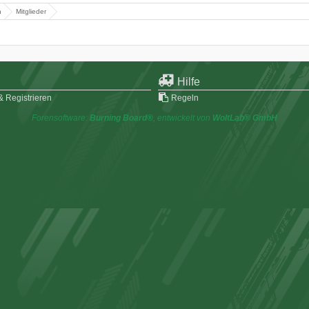
n
Mitglieder
Hilfe
 Registrieren
Regeln
Forensoftware:
Burning Board®
, entwickelt von
WoltLab® GmbH