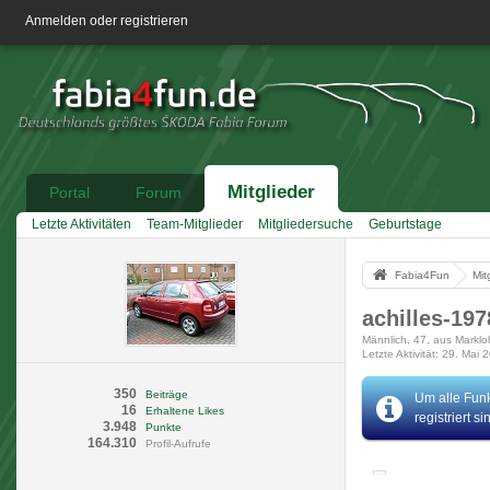
Anmelden oder registrieren
Mitglieder
Portal
Forum
Letzte Aktivitäten
Team-Mitglieder
Mitgliedersuche
Geburtstage
Fabia4Fun
Mit
achilles-19
Männlich
47
aus Marklo
Letzte Aktivität
29. Mai 
350
Beiträge
Um alle Funk
16
Erhaltene Likes
registriert s
3.948
Punkte
164.310
Profil-Aufrufe