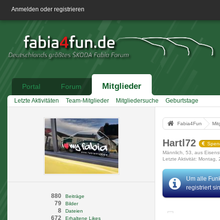
Anmelden oder registrieren
Mitglieder
Portal
Forum
Letzte Aktivitäten
Team-Mitglieder
Mitgliedersuche
Geburtstage
Fabia4Fun
Mit
Hartl72
Spen
Männlich
53
aus Eisens
Letzte Aktivität
Montag, 
Um alle Funk
registriert s
880
Beiträge
79
Bilder
8
Dateien
672
Erhaltene Likes