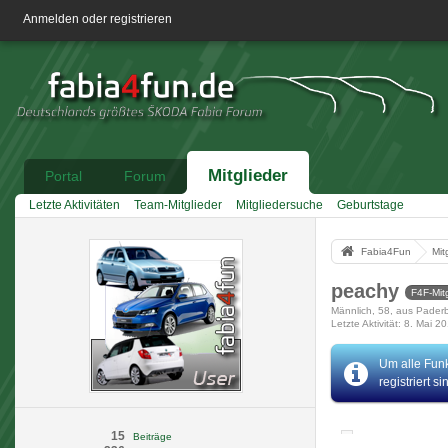
Anmelden oder registrieren
Mitglieder
Portal
Forum
Letzte Aktivitäten
Team-Mitglieder
Mitgliedersuche
Geburtstage
Fabia4Fun
Mit
peachy
F4F-Mit
Männlich
58
aus Pader
Letzte Aktivität
8. Mai 2
Um alle Funk
registriert s
15
Beiträge