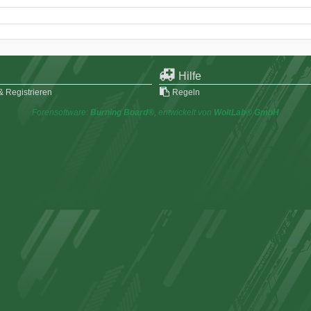
Hilfe
 Registrieren
Regeln
Forensoftware:
Burning Board®
, entwickelt von
WoltLab® GmbH