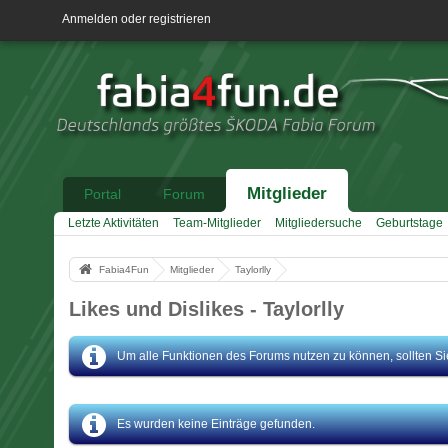
Anmelden oder registrieren
Mitglieder
Portal
Forum
Letzte Aktivitäten
Team-Mitglieder
Mitgliedersuche
Geburtstage
Fabia4Fun
Mitglieder
Taylorlly
Likes und Dislikes - Taylorlly
Um alle Funktionen des Forums nutzen zu können, sollten Sie 
Es wurden keine Einträge gefunden.