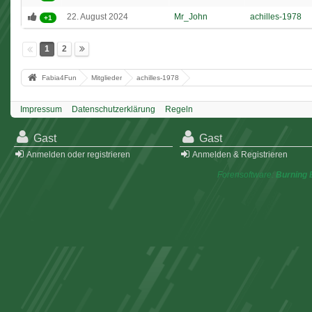
22. August 2024
Mr_John
achilles-1978
+1
1
2
Fabia4Fun
Mitglieder
achilles-1978
Impressum
Datenschutzerklärung
Regeln
Gast
Gast
Anmelden oder registrieren
Anmelden & Registrieren
Forensoftware:
Burning