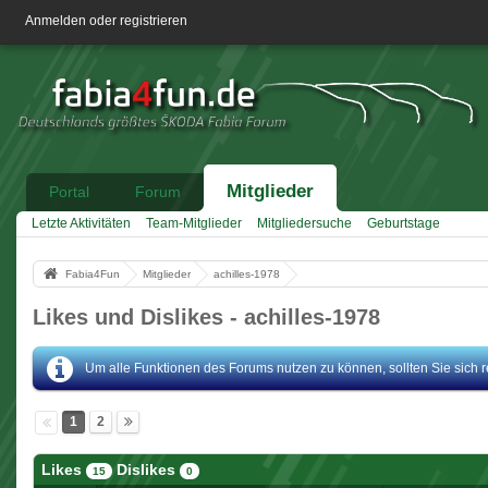
Anmelden oder registrieren
Mitglieder
Portal
Forum
Letzte Aktivitäten
Team-Mitglieder
Mitgliedersuche
Geburtstage
Fabia4Fun
Mitglieder
achilles-1978
Likes und Dislikes - achilles-1978
Um alle Funktionen des Forums nutzen zu können, sollten Sie sich reg
1
2
Likes
Dislikes
15
0