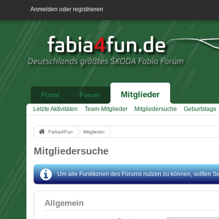
Anmelden oder registrieren
Mitglieder
Portal
Forum
Letzte Aktivitäten
Team-Mitglieder
Mitgliedersuche
Geburtstage
Fabia4Fun
Mitglieder
Mitgliedersuche
Um alle Funktionen des Forums nutzen zu können, sollten Sie 
Allgemein