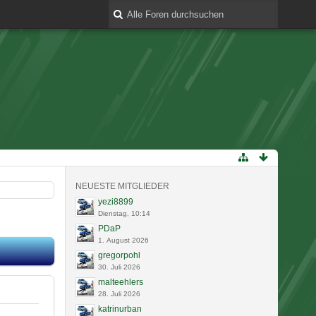
NEUESTE MITGLIEDER
yezi8899
Dienstag, 10:14
PDaP
1. August 2026
gregorpohl
30. Juli 2026
malteehlers
28. Juli 2026
katrinurban