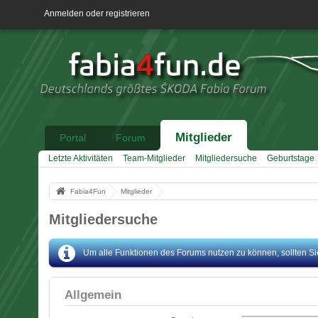
Anmelden oder registrieren
Mitglieder
Portal
Forum
Letzte Aktivitäten
Team-Mitglieder
Mitgliedersuche
Geburtstage
Fabia4Fun
Mitglieder
Mitgliedersuche
Um alle Funktionen des Forums nutzen zu können, sollten Sie 
Allgemein