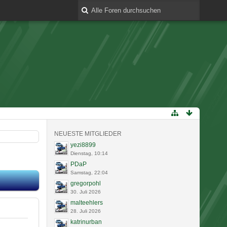
NEUESTE MITGLIEDER
yezi8899
Dienstag, 10:14
PDaP
Samstag, 22:04
gregorpohl
30. Juli 2026
malteehlers
28. Juli 2026
katrinurban