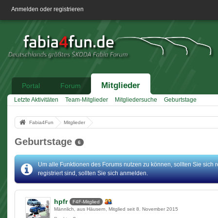
Anmelden oder registrieren
Mitglieder
Portal
Forum
Letzte Aktivitäten
Team-Mitglieder
Mitgliedersuche
Geburtstage
Fabia4Fun
Mitglieder
Geburtstage
6
Um alle Funktionen des Forums nutzen zu können, sollten Sie sich r
registriert sind, sollten Sie sich anmelden.
hpfr
F4F-Mitglied
Männlich
aus Häusern
Mitglied seit 8. November 2015