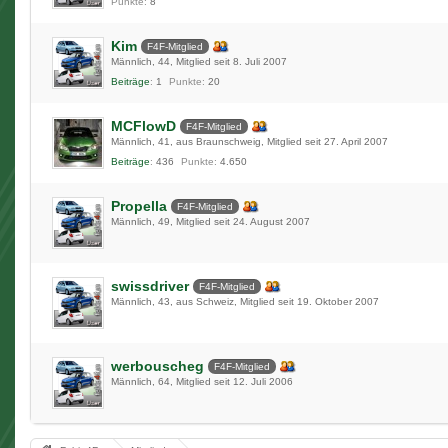
Punkte
8
Kim
F4F-Mitglied
Männlich
44
Mitglied seit 8. Juli 2007
Beiträge
1
Punkte
20
MCFlowD
F4F-Mitglied
Männlich
41
aus Braunschweig
Mitglied seit 27. April 2007
Beiträge
436
Punkte
4.650
Propella
F4F-Mitglied
Männlich
49
Mitglied seit 24. August 2007
swissdriver
F4F-Mitglied
Männlich
43
aus Schweiz
Mitglied seit 19. Oktober 2007
werbouscheg
F4F-Mitglied
Männlich
64
Mitglied seit 12. Juli 2006