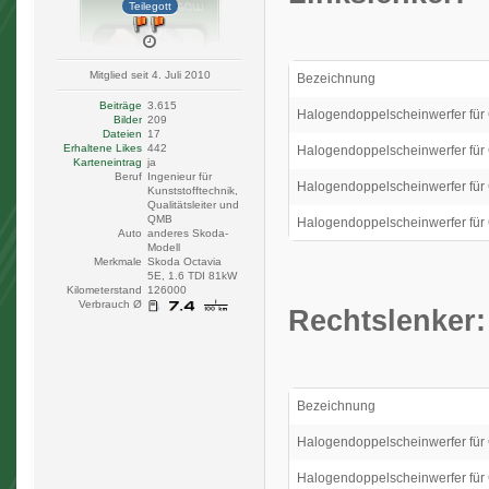
Teilegott
Mitglied seit 4. Juli 2010
Bezeichnung
Beiträge
3.615
Halogendoppelscheinwerfer für
Bilder
209
Dateien
17
Erhaltene Likes
442
Halogendoppelscheinwerfer für
Karteneintrag
ja
Beruf
Ingenieur für
Halogendoppelscheinwerfer für
Kunststofftechnik,
Qualitätsleiter und
QMB
Halogendoppelscheinwerfer für
Auto
anderes Skoda-
Modell
Merkmale
Skoda Octavia
5E, 1.6 TDI 81kW
Kilometerstand
126000
Verbrauch Ø
Rechtslenker:
Bezeichnung
Halogendoppelscheinwerfer für
Halogendoppelscheinwerfer für