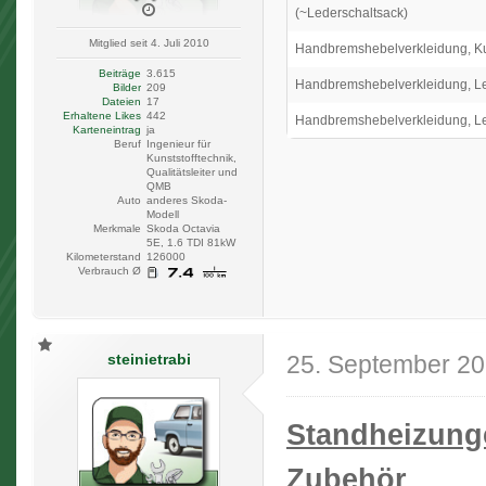
(~Lederschaltsack)
Mitglied seit 4. Juli 2010
Handbremshebelverkleidung, Ku
Beiträge
3.615
Handbremshebelverkleidung, L
Bilder
209
Dateien
17
Erhaltene Likes
442
Handbremshebelverkleidung, L
Karteneintrag
ja
Beruf
Ingenieur für
Kunststofftechnik,
Qualitätsleiter und
QMB
Auto
anderes Skoda-
Modell
Merkmale
Skoda Octavia
5E, 1.6 TDI 81kW
Kilometerstand
126000
Verbrauch Ø
steinietrabi
25. September 2
Standheizung
Zubehör