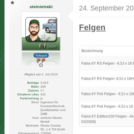
steinietrabi
24. September 2
Felgen
Bezeichnung
Teilegott
Fabia 6Y RS Felgen - 6,5J x 16
Mitglied seit 4. Juli 2010
Fabia 6Y RS Felgen- 6,5J x 16
Beiträge
3.615
Bilder
209
Dateien
17
Fabia 6Y Poli Felgen - 6,5J x 
Erhaltene Likes
442
Karteneintrag
ja
Beruf
Ingenieur für
Fabia 6Y Poli Felgen - 6,5J x 1
Kunststofftechnik,
Qualitätsleiter und
QMB
Fabia 6Y Edition100 Felgen - Al
Auto
anderes Skoda-
03/2008)
Modell
Merkmale
Skoda Octavia
5E, 1.6 TDI 81kW
Kilometerstand
126000