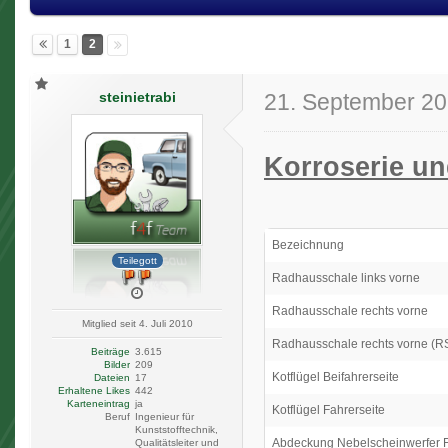
1
2
steinietrabi
21. September 2
Korroserie un
Bezeichnung
Teilegott
Radhausschale links vorne
Radhausschale rechts vorne
Mitglied seit 4. Juli 2010
Radhausschale rechts vorne (R
Beiträge
3.615
Bilder
209
Kotflügel Beifahrerseite
Dateien
17
Erhaltene Likes
442
Karteneintrag
ja
Kotflügel Fahrerseite
Beruf
Ingenieur für
Kunststofftechnik,
Abdeckung Nebelscheinwerfer Fa
Qualitätsleiter und