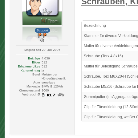
Schrauben, Kl
Bezeichnung
Support
Klammer für diverse Verkleidun
Mutter für diverse Verkleidungen
Mitglied seit 20. Juli 2006
Schraube (Torx 4,8x16)
Beiträge
4.036
Bilder
512
Mutter für Befestigung Schraub
Erhaltene Likes
512
Karteneintrag
ja
Beruf
Meister der
Schraube, Torx M6X20-H (Schli
Hörgeräteakustik
Auto
sonstiges
Schraube M5x16 (Schraube für 
Merkmale
BMW i3 120Ah
Kilometerstand
1000
Verbrauch Ø
Gummipuffer (im Aggregateträge
Clip für Türverkleidung (12 Stüc
Clip für Türverkleidung, weißer 