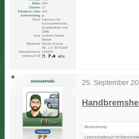
Bilder
209
Dateien
17
Erhaltene Likes
442
Karteneintrag
ja
Beruf
Ingenieur für
Kunststofftechnik,
Qualitätsleiter und
QMB
Auto
anderes Skoda-
Modell
Merkmale
Skoda Octavia
5E, 1.6 TDI 81kW
Kilometerstand
126000
Verbrauch Ø
steinietrabi
25. September 2
Handbremsheb
Bezeichnung
Teilegott
Lederschaltknauf mit Manschett