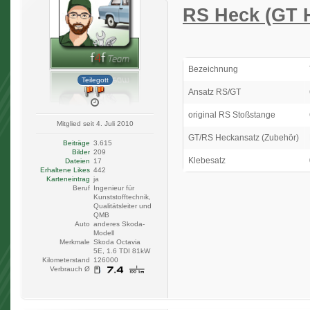
RS Heck (GT 
Bezeichnung
Teilegott
Ansatz RS/GT
original RS Stoßstange
Mitglied seit 4. Juli 2010
GT/RS Heckansatz (Zubehör)
Beiträge
3.615
Bilder
209
Klebesatz
Dateien
17
Erhaltene Likes
442
Karteneintrag
ja
Beruf
Ingenieur für
Kunststofftechnik,
Qualitätsleiter und
QMB
Auto
anderes Skoda-
Modell
Merkmale
Skoda Octavia
5E, 1.6 TDI 81kW
Kilometerstand
126000
Verbrauch Ø