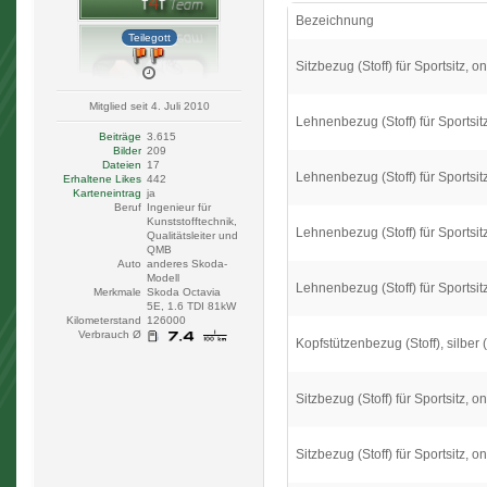
Bezeichnung
Teilegott
Sitzbezug (Stoff) für Sportsitz, on
Mitglied seit 4. Juli 2010
Lehnenbezug (Stoff) für Sportsitz,
Beiträge
3.615
Bilder
209
Dateien
17
Lehnenbezug (Stoff) für Sportsitz
Erhaltene Likes
442
Karteneintrag
ja
Beruf
Ingenieur für
Kunststofftechnik,
Lehnenbezug (Stoff) für Sportsitz 
Qualitätsleiter und
QMB
Auto
anderes Skoda-
Modell
Lehnenbezug (Stoff) für Sportsitz
Merkmale
Skoda Octavia
5E, 1.6 TDI 81kW
Kilometerstand
126000
Verbrauch Ø
Kopfstützenbezug (Stoff), silber 
Sitzbezug (Stoff) für Sportsitz, on
Sitzbezug (Stoff) für Sportsitz, o