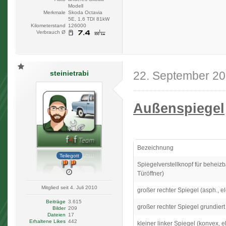
Modell
Merkmale
Skoda Octavia
5E, 1.6 TDI 81kW
Kilometerstand
126000
Verbrauch Ø
steinietrabi
22. September 2
Außenspiegel
Bezeichnung
Teilegott
Spiegelverstellknopf für beheiz
Türöffner)
Mitglied seit 4. Juli 2010
großer rechter Spiegel (asph., el
Beiträge
3.615
großer rechter Spiegel grundiert 
Bilder
209
Dateien
17
Erhaltene Likes
442
kleiner linker Spiegel (konvex, el