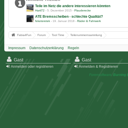
Teile im Netz die andere interessieren könnten
Hartl72
-
5. Dezember 2015
-
Plauderecke
ATE Bremsscheiben - schlechte Qualität?
feketeretek
-
19. Januar 2018
-
Räder & Fahrwerk
Fabia4Fun
Forum
Tool Time
Teilenummernsammlung
Impressum
Datenschutzerklärung
Regeln
Gast
Gast
Anmelden oder registrieren
Anmelden & Registrieren
Forensoftware:
Burning