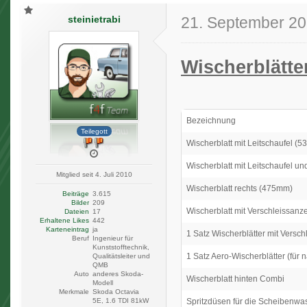
steinietrabi
21. September 2
Wischerblätte
Bezeichnung
Teilegott
Wischerblatt mit Leitschaufel (
Wischerblatt mit Leitschaufel u
Mitglied seit 4. Juli 2010
Wischerblatt rechts (475mm)
Beiträge
3.615
Bilder
209
Wischerblatt mit Verschleissanz
Dateien
17
Erhaltene Likes
442
Karteneintrag
ja
1 Satz Wischerblätter mit Versc
Beruf
Ingenieur für
Kunststofftechnik,
1 Satz Aero-Wischerblätter (für 
Qualitätsleiter und
QMB
Auto
anderes Skoda-
Wischerblatt hinten Combi
Modell
Merkmale
Skoda Octavia
Spritzdüsen für die Scheibenw
5E, 1.6 TDI 81kW