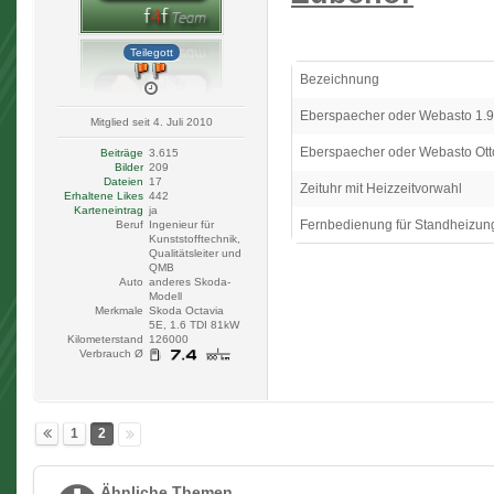
Teilegott
Bezeichnung
Eberspaecher oder Webasto 1.
Mitglied seit 4. Juli 2010
Eberspaecher oder Webasto Ot
Beiträge
3.615
Bilder
209
Dateien
17
Zeituhr mit Heizzeitvorwahl
Erhaltene Likes
442
Karteneintrag
ja
Fernbedienung für Standheizun
Beruf
Ingenieur für
Kunststofftechnik,
Qualitätsleiter und
QMB
Auto
anderes Skoda-
Modell
Merkmale
Skoda Octavia
5E, 1.6 TDI 81kW
Kilometerstand
126000
Verbrauch Ø
1
2
Ähnliche Themen