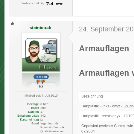
Verbrauch Ø
steinietrabi
24. September 2
Armauflagen
Armauflagen 
Teilegott
Mitglied seit 4. Juli 2010
Bezeichnung
Beiträge
3.615
Hartplastik - links - onyx - 12/1
Bilder
209
Dateien
17
Erhaltene Likes
442
Hartplastik - rechts onyx - 12/1
Karteneintrag
ja
Beruf
Ingenieur für
Gepolstert (weicher Gummi, wie F
Kunststofftechnik,
07/2004
Qualitätsleiter und