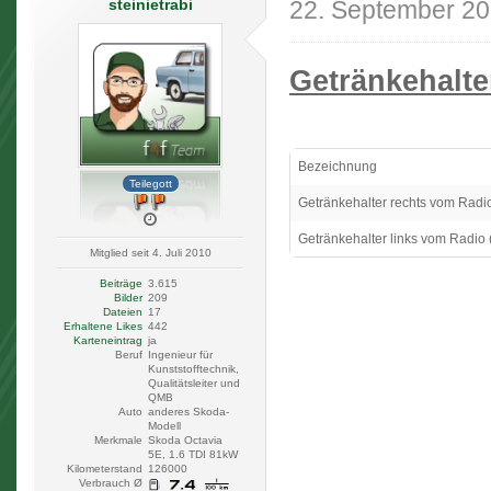
steinietrabi
22. September 2
Getränkehalte
Bezeichnung
Teilegott
Getränkehalter rechts vom Radi
Getränkehalter links vom Radio
Mitglied seit 4. Juli 2010
Beiträge
3.615
Bilder
209
Dateien
17
Erhaltene Likes
442
Karteneintrag
ja
Beruf
Ingenieur für
Kunststofftechnik,
Qualitätsleiter und
QMB
Auto
anderes Skoda-
Modell
Merkmale
Skoda Octavia
5E, 1.6 TDI 81kW
Kilometerstand
126000
Verbrauch Ø