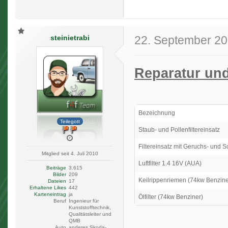
steinietrabi
22. September 2
Reparatur un
Bezeichnung
Teilegott
Staub- und Pollenfiltereinsatz
Filtereinsatz mit Geruchs- und Sc
Mitglied seit 4. Juli 2010
Luftfilter 1.4 16V (AUA)
Beiträge
3.615
Bilder
209
Keilrippenriemen (74kw Benzine
Dateien
17
Erhaltene Likes
442
Karteneintrag
ja
Ölfilter (74kw Benziner)
Beruf
Ingenieur für
Kunststofftechnik,
Qualitätsleiter und
QMB
Auto
anderes Skoda-