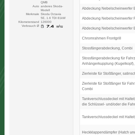
QMB
Auto
anderes Skoda-
Abdeckung Nebelscheinwerfer Bei
Modell
Merkmale
Skoda Octavia
Abdeckung Nebelscheinwerfer Fah
5E, 1.6 TDI 81kW
Kilometerstand
126000
Verbrauch Ø
Abdeckung Nebelscheinwerfer Bei
Chromrahmen Frontgrill
Stossfängerabdeckung, Combi
Stossfängerabdeckung für Fahr
Anhängerkupplung (Kugelkopf)
Zierleiste für Stoßfänger, satin
Zierleiste für Stoßfänger für Fah
Combi
Tankverschlussdeckel mit Halteba
die Schlüssel- und/oder die F
Tankverschlussdeckel mit Halte
Heckklappendämpfer (Hatch un