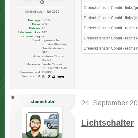
Dreiecksfenster Combi - links (g
Mitglied seit 4. Juli 2010
Dreiecksfenster Combi - links (v
Beiträge
3.615
Bilder
209
Dreiecksfenster Combi - rechts (
Dateien
17
Erhaltene Likes
442
Karteneintrag
ja
Dreiecksfenster Combi - rechts (
Beruf
Ingenieur für
Kunststofftechnik,
Dreiecksfenster Combi - rechts (
Qualitätsleiter und
QMB
Auto
anderes Skoda-
Modell
Merkmale
Skoda Octavia
5E, 1.6 TDI 81kW
Kilometerstand
126000
Verbrauch Ø
steinietrabi
24. September 2
Lichtschalter