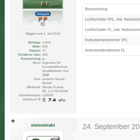
Bezeichnung
Teilegott
Lichtschalter VFL, inkl. Nebels
Lichtschalter FL, inkl. Nebelsc
Mitglied seit 4. Juli 2010
Instrumentendimmer VFL
Beiträge
3.615
Bilder
209
Instrumentendimmer FL
Dateien
17
Erhaltene Likes
442
Karteneintrag
ja
Beruf
Ingenieur für
Kunststofftechnik,
Qualitätsleiter und
QMB
Auto
anderes Skoda-
Modell
Merkmale
Skoda Octavia
5E, 1.6 TDI 81kW
Kilometerstand
126000
Verbrauch Ø
steinietrabi
24. September 2