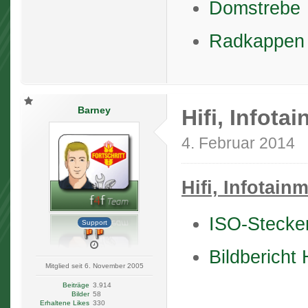
Domstrebe
Radkappen
Barney
Hifi, Infota
4. Februar 2014
Hifi, Infotain
ISO-Stecke
Support
Bildbericht 
Mitglied seit 6. November 2005
Beiträge
3.914
Bilder
58
Erhaltene Likes
330