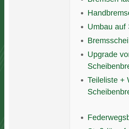
Handbremse
Umbau auf
Bremsscheib
Upgrade vo
Scheibenbr
Teileliste
Scheibenb
Federwegsb