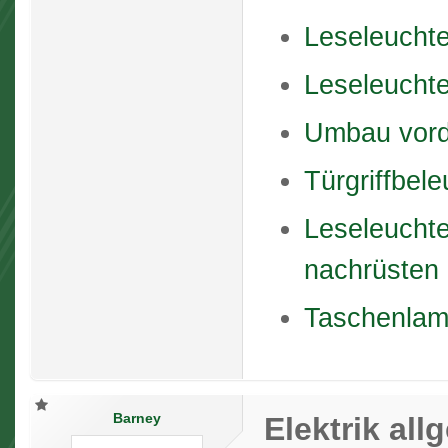
Leseleucht
Leseleuchte
Umbau vord
Türgriffbel
Leseleucht
nachrüsten
Taschenlam
Barney
Elektrik al