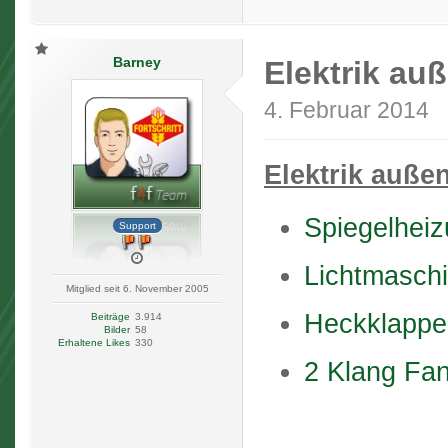
Barney
Elektrik au
4. Februar 2014
Elektrik außen
Spiegelheiz
Support
Lichtmaschi
Mitglied seit 6. November 2005
Heckklappen
Beiträge
3.914
Bilder
58
Erhaltene Likes
330
2 Klang Fan