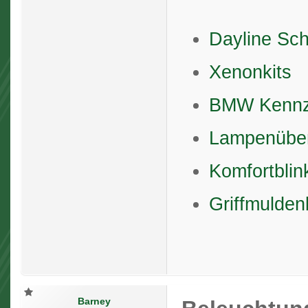
Dayline Sch
Xenonkits
BMW Kennz
Lampenüber
Komfortbli
Griffmulden
Barney