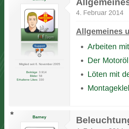
Allgemeine
4. Februar 2014
Allgemeines 
Arbeiten mi
Support
Der Motorö
Mitglied seit 6. November 2005
Löten mit d
Beiträge
3.914
Bilder
58
Erhaltene Likes
330
Montagekle
Barney
Beleuchtun