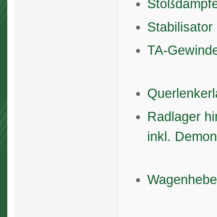
Stoßdämpfe
Stabilisato
TA-Gewinde
Querlenker
Radlager h
inkl. Demo
Wagenheber