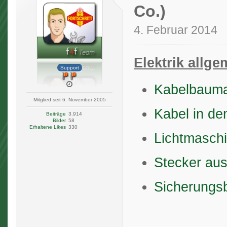
Co.)
4. Februar 2014
Elektrik allge
Support
Kabelbaumak
Mitglied seit 6. November 2005
Kabel in de
Beiträge
3.914
Bilder
58
Erhaltene Likes
330
Lichtmaschi
Stecker au
Sicherungs