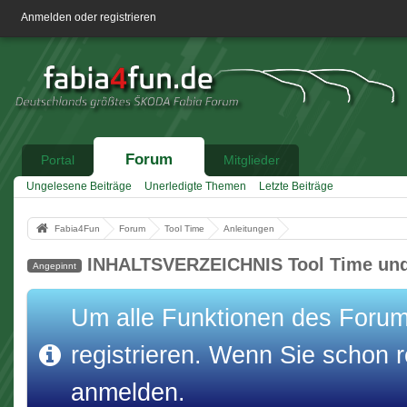
Anmelden oder registrieren
Forum
Portal
Mitglieder
Ungelesene Beiträge
Unerledigte Themen
Letzte Beiträge
Fabia4Fun
Forum
Tool Time
Anleitungen
INHALTSVERZEICHNIS Tool Time und
Angepinnt
Um alle Funktionen des Forums
registrieren. Wenn Sie schon re
anmelden.