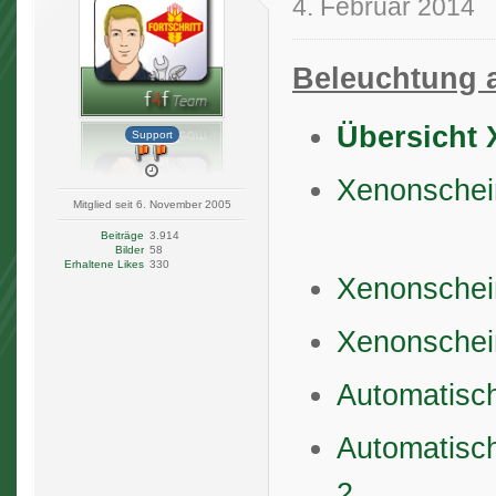
4. Februar 2014
Beleuchtung 
Übersicht 
Support
Xenonschein
Mitglied seit 6. November 2005
Beiträge
3.914
Bilder
58
Erhaltene Likes
330
Xenonschei
Xenonschein
Automatisc
Automatisch
2