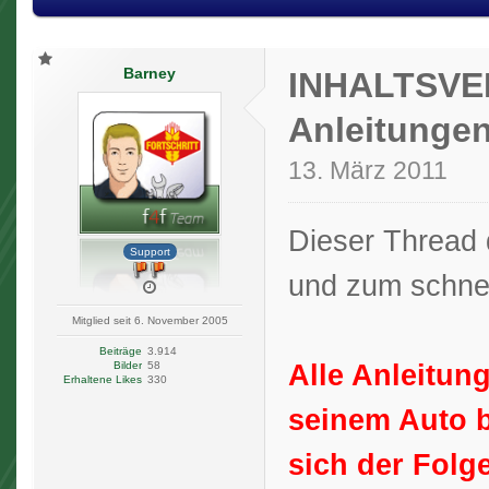
Barney
INHALTSVER
Anleitunge
13. März 2011
Dieser Thread d
Support
und zum schnel
Mitglied seit 6. November 2005
Beiträge
3.914
Alle Anleitun
Bilder
58
Erhaltene Likes
330
seinem Auto ba
sich der Folg