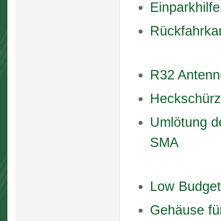
Einparkhilf
Rückfahrka
R32 Antenn
Heckschürz
Umlötung de
SMA
Low Budge
Gehäuse fü