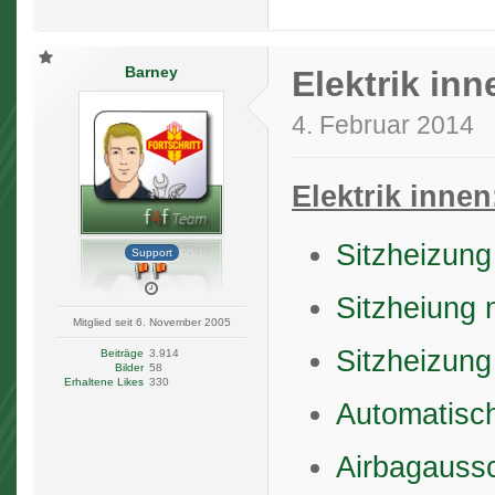
Barney
Elektrik inn
4. Februar 2014
Elektrik innen
Sitzheizung
Support
Sitzheiung
Mitglied seit 6. November 2005
Sitzheizung
Beiträge
3.914
Bilder
58
Erhaltene Likes
330
Automatisc
Airbagaussc