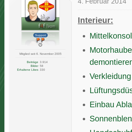
4. Februar 2014
Interieur:
Mittelkonso
Support
Motorhaube
Mitglied seit 6. November 2005
demontiere
Beiträge
3.914
Bilder
58
Erhaltene Likes
330
Verkleidun
Lüftungsdü
Einbau Abla
Sonnenblen