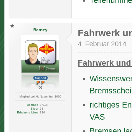
Teilenumme
Barney
Fahrwerk u
4. Februar 2014
Fahrwerk und
Wissenswer
Support
Bremsschei
Mitglied seit 6. November 2005
richtiges E
Beiträge
3.914
Bilder
58
Erhaltene Likes
330
VAS
Bremsen la