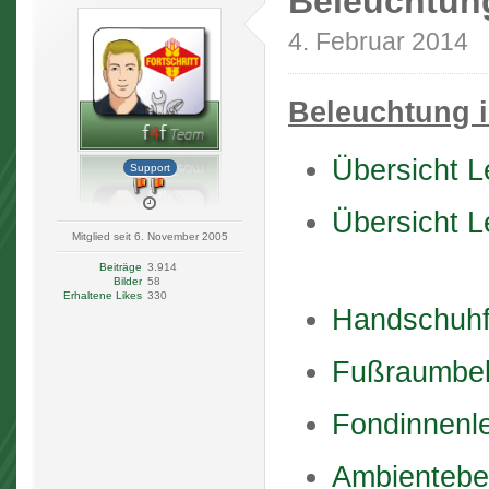
Beleuchtun
4. Februar 2014
Beleuchtung 
Übersicht L
Support
Übersicht L
Mitglied seit 6. November 2005
Beiträge
3.914
Bilder
58
Erhaltene Likes
330
Handschuhf
Fußraumbel
Fondinnenl
Ambientebe