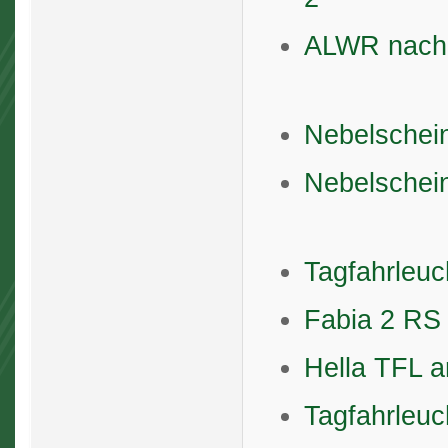
ALWR nachr
Nebelschein
Nebelschei
Tagfahrleuc
Fabia 2 R
Hella TFL a
Tagfahrleuc