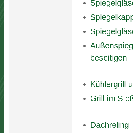
Spiegelglä
Spiegelkap
Spiegelgläs
Außenspiege
beseitigen
Kühlergrill
Grill im St
Dachreling