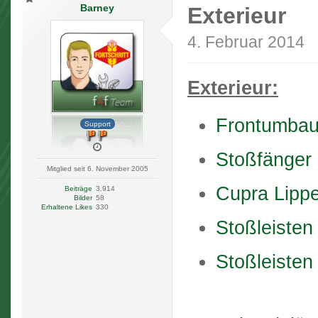
Barney
Exterieur
4. Februar 2014
Exterieur:
Frontumbau
Support
Stoßfänger
Mitglied seit 6. November 2005
Cupra Lipp
Beiträge
3.914
Bilder
58
Erhaltene Likes
330
Stoßleisten
Stoßleisten 